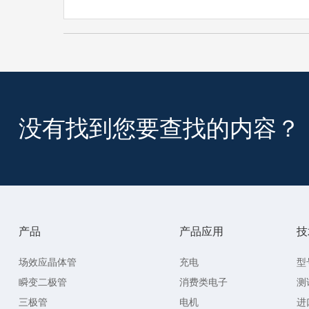
没有找到您要查找的内容？
产品
产品应用
技
场效应晶体管
充电
型
瞬变二极管
消费类电子
测
三极管
电机
进