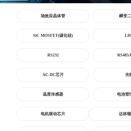
场效应晶体管
瞬变
SiC MOSFET(碳化硅)
LD
RS232
RS485/
AC-DC芯片
光
温度传感器
电池管
电机驱动芯片
达林顿