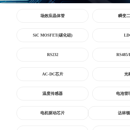
场效应晶体管
瞬变
SiC MOSFET(碳化硅)
LD
RS232
RS485/
AC-DC芯片
光
温度传感器
电池管
电机驱动芯片
达林顿