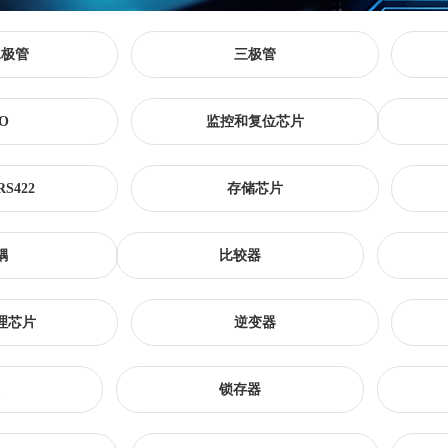
二极管
三极管
O
监控和复位芯片
RS422
存储芯片
耦
比较器
理芯片
逆变器
锁存器