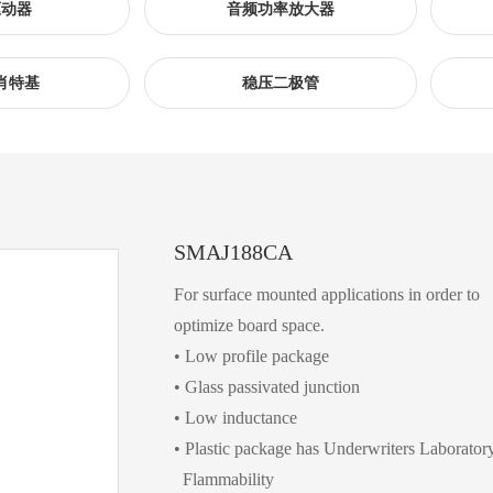
驱动器
音频功率放大器
肖特基
稳压二极管
SMAJ188CA
For surface mounted applications in order to
optimize board space.
• Low profile package
• Glass passivated junction
• Low inductance
• Plastic package has Underwriters Laborator
Flammability