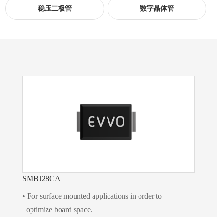
稳压二极管
数字晶体管
SMBJ28CA
• For surface mounted applications in order to
optimize board space.