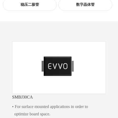
稳压二极管
数字晶体管
SMBJ30CA
• For surface mounted applications in order to
optimize board space.